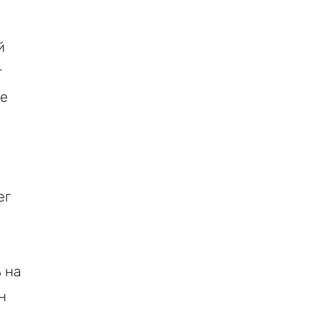
й
т
ие
ег
 на
н