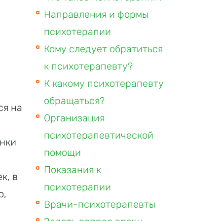
Направления и формы
психотерапии
Кому следует обратиться
к психотерапевту?
К какому психотерапевту
обращаться?
ся на
Организация
психотерапевтической
енки
помощи
Показания к
к, в
психотерапии
о,
Врачи-психотерапевты