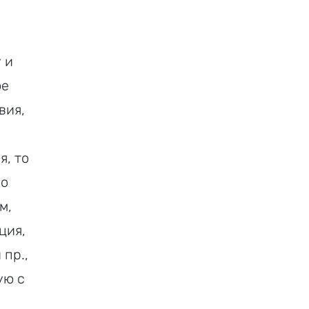
 и
ое
вия,
, то
во
м,
ция,
 пр.,
ую с