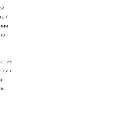
ой
так
ении
по­
рапия
к и в
и
ль