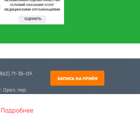
4862) 71-35-09
,
ЗАПИСЬ НА ПРИЁМ
. Орел, пер.
psyhdis@orel-
.
Подробнее
Сделано в
Инфо-Сити