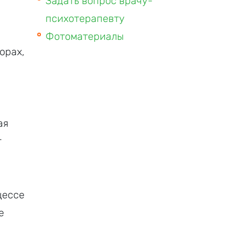
Задать вопрос врачу-
психотерапевту
Фотоматериалы
орах,
ая
т
цессе
е