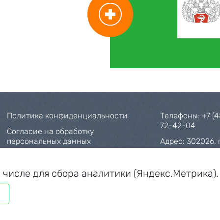
Политика конфиденциальности
Телефоны:
+7 (
72-42-04
Согласие на обработку
персональных данных
Адрес: 302026, г
Соляной, д. 28
Карта сайта
E-mail:
oo_buz_
м числе для сбора аналитики (Яндекс.Метрика)
region.ru
Ь