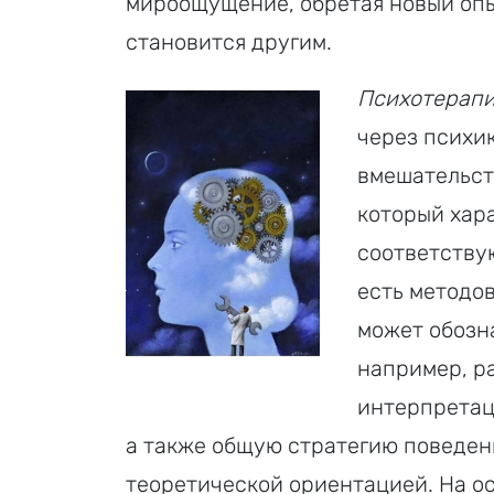
мироощущение, обретая новый опы
становится другим.
Психотерап
через психи
вмешательст
который хар
соответству
есть методо
может обозн
например, ра
интерпретаци
а также общую стратегию поведен
теоретической ориентацией. На о