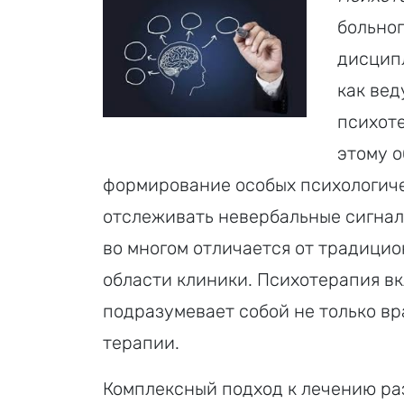
больног
дисцип
как ве
психоте
этому 
формирование осо­бых психологиче
отслеживать невер­бальные сигнал
во многом отличается от традицион
области клиники. Психотерапия в
подразумевает собой не только вр
терапии.
Комплексный подход к лечению р