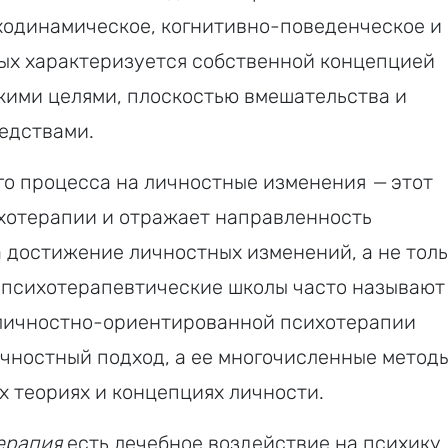
ходинамическое, когнитивно-поведенческое и
рых характеризуется собственной концепцией
кими целями, плоскостью вмешательства и
едствами.
о процесса на личностные изменения
—
этот
ихотерапии и отражает направленность
 достижение личностных изменений, а не толь
 психотерапевтические школы часто называют
личностно-ориентированной психотерапии
ичностный подход, а ее многочисленные метод
х теориях и концепциях личности.
ерапия
есть лечебное воздействие на психику