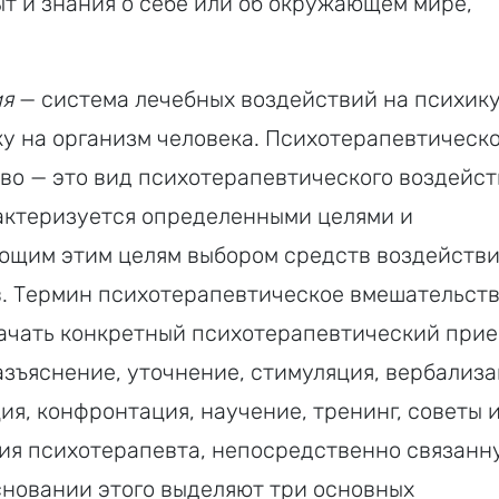
т и знания о себе или об окружающем мире,
ия
— система лечебных воздействий на психику
ку на организм человека. Психотерапевтическ
во — это вид психотерапевтического воздейст
актеризуется определенными целями и
ющим этим целям выбором средств воздействия
в. Термин психотерапевтическое вмешательст
ачать конкретный психотерапевтический прие
зъяснение, уточнение, стимуляция, вербализа
я, конфронтация, научение, тренинг, советы и
ия психотерапевта, непосредственно связанн
сновании этого выделяют три основных