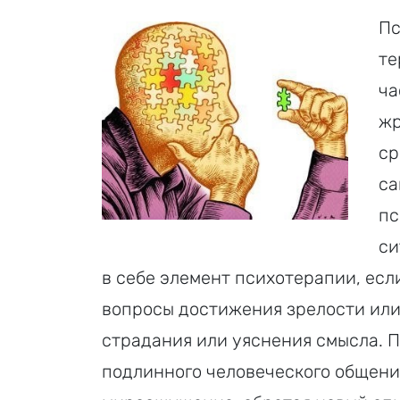
Пс
те
ча
жр
ср
са
пс
си
в себе элемент психотерапии, есл
вопросы достижения зрелости или
страдания или уяснения смысла. П
подлинного человеческого общения