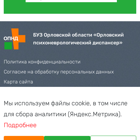
БУЗ Орловской области «Орловский
психоневрологический диспансер»
Политика конфиденциальности
Согласие на обработку персональных данных
Карта сайта
Телефоны:
+7 (4862) 71-35-09
,
72-42-04
Мы используем файлы cookie, в том числе
Адрес: 302026, г. Орел, пер. Соляной, д. 28
для сбора аналитики (Яндекс.Метрика).
E-mail:
oo_buz_psyhdis@orel-region.ru
Подробнее
ЗАПИСЬ НА ПРИЁМ