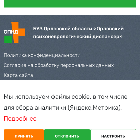
БУЗ Орловской области «Орловский
психоневрологический диспансер»
Политика конфиденциальности
Согласие на обработку персональных данных
Карта сайта
Телефоны:
+7 (4862) 71-35-09
,
72-42-04
Мы используем файлы cookie, в том числе
Адрес: 302026, г. Орел, пер. Соляной, д. 28
для сбора аналитики (Яндекс.Метрика).
E-mail:
oo_buz_psyhdis@orel-region.ru
Подробнее
ЗАПИСЬ НА ПРИЁМ
ПРИНЯТЬ
ОТКЛОНИТЬ
НАСТРОИТЬ